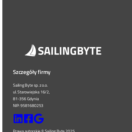
Szczegóły firmy
Sailing Byte sp. z o.o.
ul. Starowiejska 16/2,
81-356 Gdynia
NIP: 9581680253
Prawa autorskie © Sailing Byte 2025