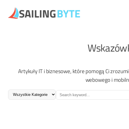
Przejdź
do
treści
Wskazówki
Artykuły IT i biznesowe, które pomogą Ci zroz
webowego i mobilne