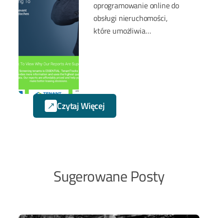
oprogramowanie online do
obsługi nieruchomości,
które umożliwia
właścicielom
przeprowadzanie online
kontroli potencjalnych
najemców. Zapewnia niemal
natychmiastowe raporty,
Czytaj Więcej
które zbierają dane z wielu
źródeł i w pełni online.
Sugerowane Posty