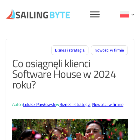
Przejdź
do
treści
Biznes i strategia
Nowości w firmie
Co osiągnęli klienci
Software House w 2024
roku?
Autor:
Łukasz Pawłowski
w
Biznes i strategia
, 
Nowości w firmie