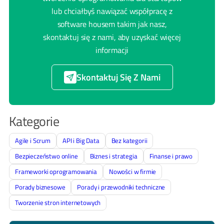
lub chciałbyś nawiązać współpracę z
software housem takim jak nasz,
skontaktuj się z nami, aby uzyskać więcej
informacji
Skontaktuj Się Z Nami
Kategorie
Agile i Scrum
API i Big Data
Bez kategorii
Bezpieczeństwo online
Biznes i strategia
Finanse i prawo
Frameworki oprogramowania
Nowości w firmie
Porady biznesowe
Porady i przewodniki techniczne
Tworzenie stron internetowych