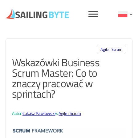
Przejdź
do
treści
Agile i Scrum
Wskazówki Business
Scrum Master: Co to
znaczy pracować w
sprintach?
Autor:
Łukasz Pawłowski
w
Agile i Scrum