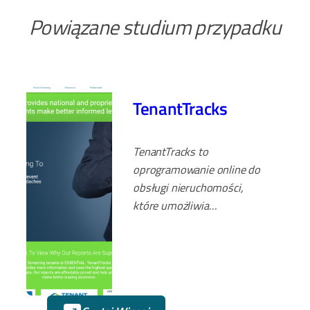
Powiązane studium przypadku
TenantTracks
TenantTracks to
oprogramowanie online do
obsługi nieruchomości,
które umożliwia
właścicielom
przeprowadzanie online
kontroli potencjalnych
najemców. Zapewnia
niemal natychmiastowe