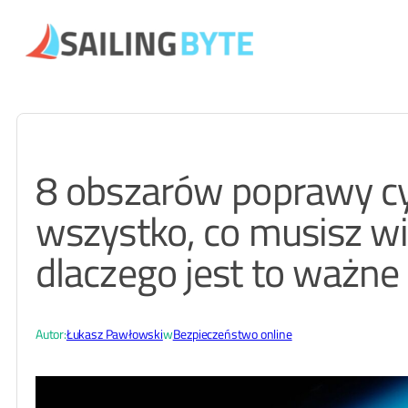
Przejdź
do
treści
8 obszarów poprawy c
wszystko, co musisz wi
dlaczego jest to ważne
Autor:
Łukasz Pawłowski
w
Bezpieczeństwo online