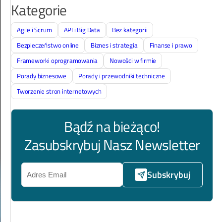
Kategorie
Agile i Scrum
API i Big Data
Bez kategorii
Bezpieczeństwo online
Biznes i strategia
Finanse i prawo
Frameworki oprogramowania
Nowości w firmie
Porady biznesowe
Porady i przewodniki techniczne
Tworzenie stron internetowych
Bądź na bieżąco!
Zasubskrybuj Nasz Newsletter
Subskrybuj